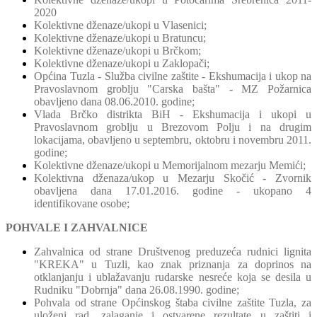
2020
Kolektivne dženaze/ukopi u Vlasenici;
Kolektivne dženaze/ukopi u Bratuncu;
Kolektivne dženaze/ukopi u Brčkom;
Kolektivne dženaze/ukopi u Zaklopači;
Općina Tuzla - Služba civilne zaštite - Ekshumacija i ukop na
Pravoslavnom groblju "Carska bašta" - MZ Požarnica
obavljeno dana 08.06.2010. godine;
Vlada Brčko distrikta BiH - Ekshumacija i ukopi u
Pravoslavnom groblju u Brezovom Polju i na drugim
lokacijama, obavljeno u septembru, oktobru i novembru 2011.
godine;
Kolektivne dženaze/ukopi u Memorijalnom mezarju Memići;
Kolektivna dženaza/ukop u Mezarju Skočić - Zvornik
obavljena dana 17.01.2016. godine - ukopano 4
identifikovane osobe;
POHVALE I ZAHVALNICE
Zahvalnica od strane Društvenog preduzeća rudnici lignita
"KREKA" u Tuzli, kao znak priznanja za doprinos na
otklanjanju i ublažavanju rudarske nesreće koja se desila u
Rudniku "Dobrnja" dana 26.08.1990. godine;
Pohvala od strane Općinskog štaba civilne zaštite Tuzla, za
uloženi rad, zalaganje i ostvarene rezultate u zaštiti i