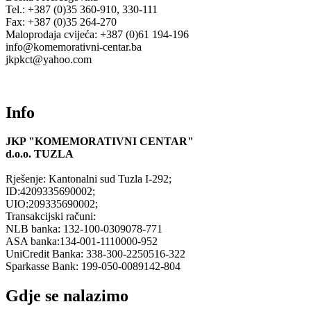
Tel.: +387 (0)35 360-910, 330-111
Fax: +387 (0)35 264-270
Maloprodaja cvijeća: +387 (0)61 194-196
info@komemorativni-centar.ba
jkpkct@yahoo.com
Info
JKP "KOMEMORATIVNI CENTAR"
d.o.o.
TUZLA
Rješenje: Kantonalni sud Tuzla I-292;
ID:4209335690002;
UIO:209335690002;
Transakcijski računi:
NLB banka: 132-100-0309078-771
ASA banka:134-001-1110000-952
UniCredit Banka: 338-300-2250516-322
Sparkasse Bank: 199-050-0089142-804
Gdje se nalazimo