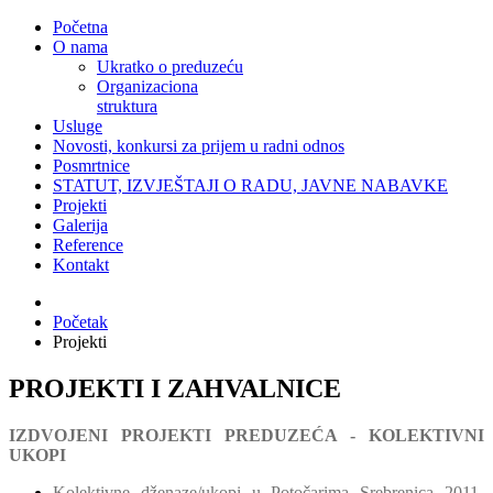
Početna
O nama
Ukratko o preduzeću
Organizaciona
struktura
Usluge
Novosti, konkursi za prijem u radni odnos
Posmrtnice
STATUT, IZVJEŠTAJI O RADU, JAVNE NABAVKE
Projekti
Galerija
Reference
Kontakt
Početak
Projekti
PROJEKTI I ZAHVALNICE
IZDVOJENI PROJEKTI PREDUZEĆA - KOLEKTIVNI
UKOPI
Kolektivne dženaze/ukopi u Potočarima Srebrenica 2011-