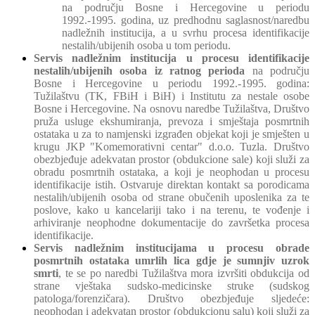
na području Bosne i Hercegovine u periodu
1992.-1995. godina, uz predhodnu saglasnost/naredbu
nadležnih institucija, a u svrhu procesa identifikacije
nestalih/ubijenih osoba u tom periodu.
Servis nadležnim institucija u procesu identifikacije
nestalih/ubijenih osoba
iz ratnog perioda
na području
Bosne i Hercegovine u periodu 1992.-1995. godina:
Tužilaštvu (TK, FBiH i BiH) i Institutu za nestale osobe
Bosne i Hercegovine. Na osnovu naredbe Tužilaštva, Društvo
pruža usluge ekshumiranja, prevoza i smještaja posmrtnih
ostataka u za to namjenski izgrađen objekat koji je smješten u
krugu JKP "Komemorativni centar" d.o.o. Tuzla. Društvo
obezbjeđuje adekvatan prostor (obdukcione sale) koji služi za
obradu posmrtnih ostataka, a koji je neophodan u procesu
identifikacije istih. Ostvaruje direktan kontakt sa porodicama
nestalih/ubijenih osoba od strane obučenih uposlenika za te
poslove, kako u kancelariji tako i na terenu, te vođenje i
arhiviranje neophodne dokumentacije do završetka procesa
identifikacije.
Servis nadležnim institucijama u procesu obrade
posmrtnih ostataka umrlih lica gdje je sumnjiv uzrok
smrti
, te se po naredbi Tužilaštva mora izvršiti obdukcija od
strane vještaka sudsko-medicinske struke (sudskog
patologa/forenzičara). Društvo obezbjeđuje sljedeće:
neophodan i adekvatan prostor (obdukcionu salu) koji služi za