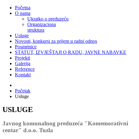
Početna
O nama
Ukratko o preduzeću
Organizaciona
struktura
Usluge
Novosti, konkursi za prijem u radni odnos
Posmrtnice
STATUT, IZVJEŠTAJI O RADU, JAVNE NABAVKE
Projekti
Galerija
Reference
Kontakt
Početak
Usluge
USLUGE
Javnog komunalnog preduzeća "Komemorativni
centar" d.o.o. Tuzla