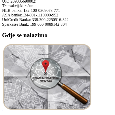
UIO:209335690002;
Transakcijski računi:
NLB banka: 132-100-0309078-771
ASA banka:134-001-1110000-952
UniCredit Banka: 338-300-2250516-322
Sparkasse Bank: 199-050-0089142-804
Gdje se nalazimo