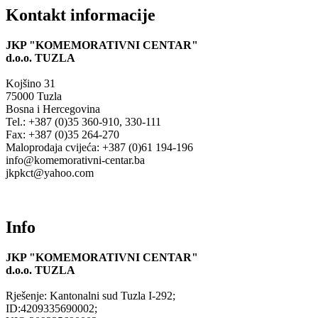
Kontakt informacije
P
P
P
JKP "KOMEMORATIVNI CENTAR"
F
F
F
d.o.o.
TUZLA
F
F
F
Kojšino 31
75000 Tuzla
Bosna i Hercegovina
Tel.: +387 (0)35 360-910, 330-111
Fax: +387 (0)35 264-270
Maloprodaja cvijeća: +387 (0)61 194-196
info@komemorativni-centar.ba
jkpkct@yahoo.com
Info
JKP "KOMEMORATIVNI CENTAR"
d.o.o.
TUZLA
Rješenje: Kantonalni sud Tuzla I-292;
ID:4209335690002;