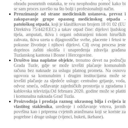
obradu posmrtnih ostataka, te svu neophodnu pomoć kako bi
se sam proces završio na što bolji i profesionalniji način.
Preuzimanje od strane medicinskih ustanova, prevoz i
zakopavanje grupe opasnog medicinskog otpada -
patološkog otpada
, koji je klasifikovan brojem 18 01 02 (EU
Direktiva 75/442/EEC) a takav otpad čine: dijelovi ljudskog
tijela, amputati, tkiva i organi odstranjeni tokom hirurških
zahvata, tkiva uzeta u dijagnostičke svrhe, placente i fetusi te
pokusne životinje i njihovi dijelovi. Cilj ovog procesa jeste
doprinos zaštiti okoliša i unapređenja zdravlja građana
Tuzlanskog kantona i Bosne i Hercegovine.
Društvo ima naplatne objekte
, trenutno devet na području
Grada Tuzle, gdje se može izvršiti plaćanje komunalnih
računa bez naknade za uslugu platnog prometa. Na osnovu
ugovora sa komunalnim i drugim institucijama može se
izvršiti plačanje za sljedeće usluge: centralno grijanje, voda,
odvoz smeća, odžavanje zajedničkih prostorija u zgradama i
kablovska televizija.Od februara 2020. godine može se platiti
i komunalna naknada Grad Tuzla.
Proizvodnja i prodaja raznog ukrasnog bilja i cvijeća iz
vlastitog staklenika
, uređenje i održavanje vrtova, javnih
površina kao i priprema cvjetnih aranžmana koji se koriste za
pogrebne i druge usluge (vijenci, buketi, ikebane).