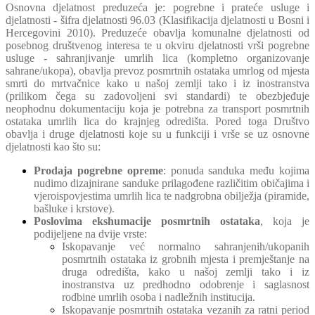
Osnovna djelatnost preduzeća je: pogrebne i prateće usluge i
djelatnosti - šifra djelatnosti 96.03 (Klasifikacija djelatnosti u Bosni i
Hercegovini 2010). Preduzeće obavlja komunalne djelatnosti od
posebnog društvenog interesa te u okviru djelatnosti vrši pogrebne
usluge - sahranjivanje umrlih lica (kompletno organizovanje
sahrane/ukopa), obavlja prevoz posmrtnih ostataka umrlog od mjesta
smrti do mrtvačnice kako u našoj zemlji tako i iz inostranstva
(prilikom čega su zadovoljeni svi standardi) te obezbjeđuje
neophodnu dokumentaciju koja je potrebna za transport posmrtnih
ostataka umrlih lica do krajnjeg odredišta. Pored toga Društvo
obavlja i druge djelatnosti koje su u funkciji i vrše se uz osnovne
djelatnosti kao što su:
Prodaja pogrebne opreme
: ponuda sanduka među kojima
nudimo dizajnirane sanduke prilagođene različitim običajima i
vjeroispovjestima umrlih lica te nadgrobna obilježja (piramide,
bašluke i krstove).
Poslovima ekshumacije posmrtnih ostataka
, koja je
podijeljene na dvije vrste:
Iskopavanje već normalno sahranjenih/ukopanih
posmrtnih ostataka iz grobnih mjesta i premještanje na
druga odredišta, kako u našoj zemlji tako i iz
inostranstva uz predhodno odobrenje i saglasnost
rodbine umrlih osoba i nadležnih institucija.
Iskopavanje posmrtnih ostataka vezanih za ratni period