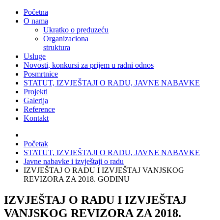
Početna
O nama
Ukratko o preduzeću
Organizaciona
struktura
Usluge
Novosti, konkursi za prijem u radni odnos
Posmrtnice
STATUT, IZVJEŠTAJI O RADU, JAVNE NABAVKE
Projekti
Galerija
Reference
Kontakt
Početak
STATUT, IZVJEŠTAJI O RADU, JAVNE NABAVKE
Javne nabavke i izvještaji o radu
IZVJEŠTAJ O RADU I IZVJEŠTAJ VANJSKOG
REVIZORA ZA 2018. GODINU
IZVJEŠTAJ O RADU I IZVJEŠTAJ
VANJSKOG REVIZORA ZA 2018.