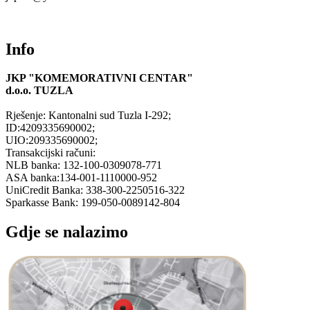
Info
JKP "KOMEMORATIVNI CENTAR"
d.o.o.
TUZLA
Rješenje: Kantonalni sud Tuzla I-292;
ID:4209335690002;
UIO:209335690002;
Transakcijski računi:
NLB banka: 132-100-0309078-771
ASA banka:134-001-1110000-952
UniCredit Banka: 338-300-2250516-322
Sparkasse Bank: 199-050-0089142-804
Gdje se nalazimo