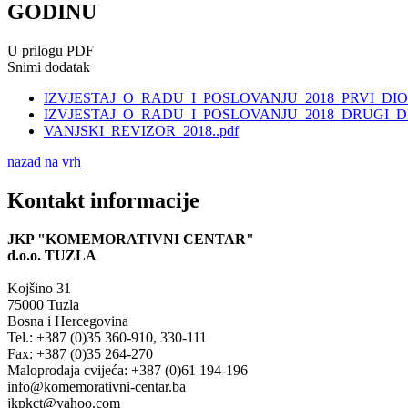
GODINU
U prilogu PDF
Snimi dodatak
IZVJESTAJ_O_RADU_I_POSLOVANJU_2018_PRVI_DIO.
IZVJESTAJ_O_RADU_I_POSLOVANJU_2018_DRUGI_DI
VANJSKI_REVIZOR_2018..pdf
nazad na vrh
Kontakt informacije
JKP "KOMEMORATIVNI CENTAR"
d.o.o.
TUZLA
Kojšino 31
75000 Tuzla
Bosna i Hercegovina
Tel.: +387 (0)35 360-910, 330-111
Fax: +387 (0)35 264-270
Maloprodaja cvijeća: +387 (0)61 194-196
info@komemorativni-centar.ba
jkpkct@yahoo.com