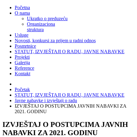
Početna
O nama
Ukratko o preduzeću
Organizaciona
struktura
Usluge
Novosti, konkursi za prijem u radni odnos
Posmrtnice
STATUT, IZVJEŠTAJI O RADU, JAVNE NABAVKE
Projekti
Galerija
Reference
Kontakt
Početak
STATUT, IZVJEŠTAJI O RADU, JAVNE NABAVKE
Javne nabavke i izvještaji o radu
IZVJEŠTAJ O POSTUPCIMA JAVNIH NABAVKI ZA
2021. GODINU
IZVJEŠTAJ O POSTUPCIMA JAVNIH
NABAVKI ZA 2021. GODINU