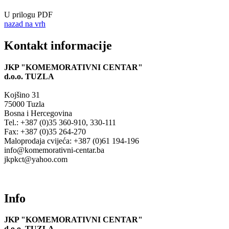
U prilogu PDF
nazad na vrh
Kontakt informacije
JKP "KOMEMORATIVNI CENTAR"
d.o.o.
TUZLA
Kojšino 31
75000 Tuzla
Bosna i Hercegovina
Tel.: +387 (0)35 360-910, 330-111
Fax: +387 (0)35 264-270
Maloprodaja cvijeća: +387 (0)61 194-196
info@komemorativni-centar.ba
jkpkct@yahoo.com
Info
JKP "KOMEMORATIVNI CENTAR"
d.o.o.
TUZLA