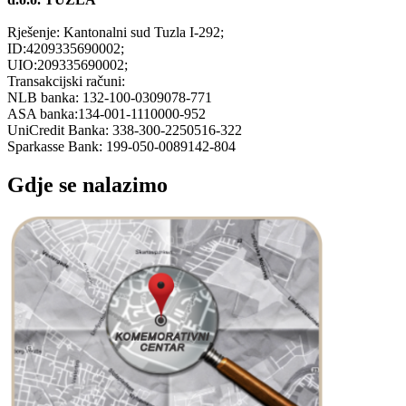
Rješenje: Kantonalni sud Tuzla I-292;
ID:4209335690002;
UIO:209335690002;
Transakcijski računi:
NLB banka: 132-100-0309078-771
ASA banka:134-001-1110000-952
UniCredit Banka: 338-300-2250516-322
Sparkasse Bank: 199-050-0089142-804
Gdje se nalazimo