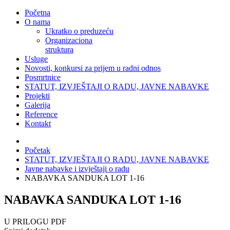
Početna
O nama
Ukratko o preduzeću
Organizaciona
struktura
Usluge
Novosti, konkursi za prijem u radni odnos
Posmrtnice
STATUT, IZVJEŠTAJI O RADU, JAVNE NABAVKE
Projekti
Galerija
Reference
Kontakt
Početak
STATUT, IZVJEŠTAJI O RADU, JAVNE NABAVKE
Javne nabavke i izvještaji o radu
NABAVKA SANDUKA LOT 1-16
NABAVKA SANDUKA LOT 1-16
U PRILOGU PDF