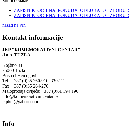
Snimi dodatak
ZAPISNIK_OCJENA_PONUDA_ODLUKA_O_IZBORU_SA
ZAPISNIK_OCJENA_PONUDA_ODLUKA_O_IZBORU_SA
nazad na vrh
Kontakt informacije
JKP "KOMEMORATIVNI CENTAR"
d.o.o.
TUZLA
Kojšino 31
75000 Tuzla
Bosna i Hercegovina
Tel.: +387 (0)35 360-910, 330-111
Fax: +387 (0)35 264-270
Maloprodaja cvijeća: +387 (0)61 194-196
info@komemorativni-centar.ba
jkpkct@yahoo.com
Info