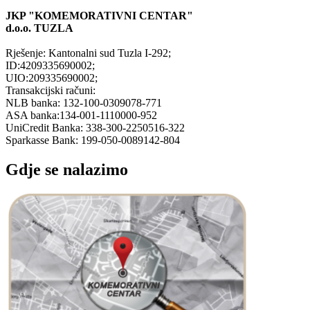
JKP "KOMEMORATIVNI CENTAR"
d.o.o.
TUZLA
Rješenje: Kantonalni sud Tuzla I-292;
ID:4209335690002;
UIO:209335690002;
Transakcijski računi:
NLB banka: 132-100-0309078-771
ASA banka:134-001-1110000-952
UniCredit Banka: 338-300-2250516-322
Sparkasse Bank: 199-050-0089142-804
Gdje se nalazimo