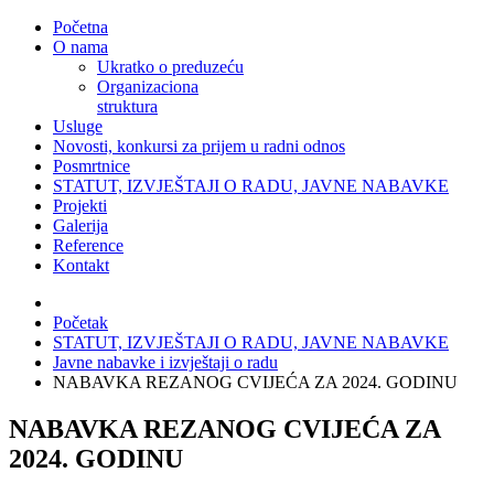
Početna
O nama
Ukratko o preduzeću
Organizaciona
struktura
Usluge
Novosti, konkursi za prijem u radni odnos
Posmrtnice
STATUT, IZVJEŠTAJI O RADU, JAVNE NABAVKE
Projekti
Galerija
Reference
Kontakt
Početak
STATUT, IZVJEŠTAJI O RADU, JAVNE NABAVKE
Javne nabavke i izvještaji o radu
NABAVKA REZANOG CVIJEĆA ZA 2024. GODINU
NABAVKA REZANOG CVIJEĆA ZA
2024. GODINU