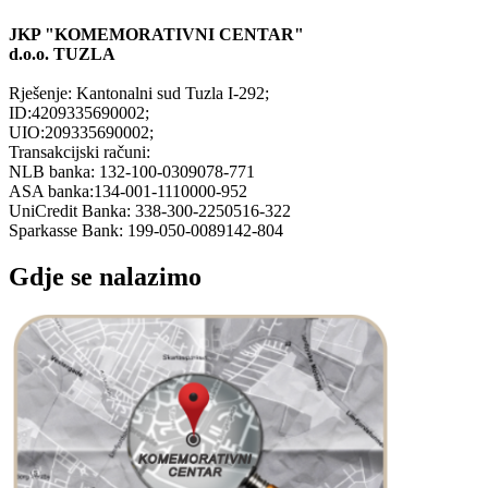
JKP "KOMEMORATIVNI CENTAR"
d.o.o.
TUZLA
Rješenje: Kantonalni sud Tuzla I-292;
ID:4209335690002;
UIO:209335690002;
Transakcijski računi:
NLB banka: 132-100-0309078-771
ASA banka:134-001-1110000-952
UniCredit Banka: 338-300-2250516-322
Sparkasse Bank: 199-050-0089142-804
Gdje se nalazimo