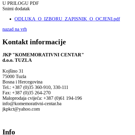
U PRILOGU PDF
Snimi dodatak
ODLUKA_O_IZBORU_ZAPISNIK_O_OCJENI.pdf
nazad na vrh
Kontakt informacije
JKP "KOMEMORATIVNI CENTAR"
d.o.o.
TUZLA
Kojšino 31
75000 Tuzla
Bosna i Hercegovina
Tel.: +387 (0)35 360-910, 330-111
Fax: +387 (0)35 264-270
Maloprodaja cvijeća: +387 (0)61 194-196
info@komemorativni-centar.ba
jkpkct@yahoo.com
Info