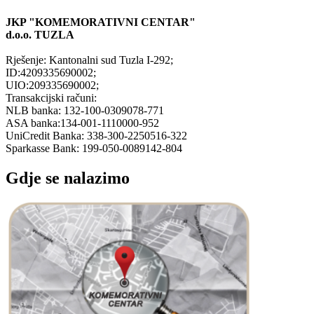
JKP "KOMEMORATIVNI CENTAR"
d.o.o.
TUZLA
Rješenje: Kantonalni sud Tuzla I-292;
ID:4209335690002;
UIO:209335690002;
Transakcijski računi:
NLB banka: 132-100-0309078-771
ASA banka:134-001-1110000-952
UniCredit Banka: 338-300-2250516-322
Sparkasse Bank: 199-050-0089142-804
Gdje se nalazimo