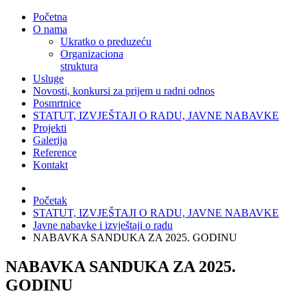
Početna
O nama
Ukratko o preduzeću
Organizaciona
struktura
Usluge
Novosti, konkursi za prijem u radni odnos
Posmrtnice
STATUT, IZVJEŠTAJI O RADU, JAVNE NABAVKE
Projekti
Galerija
Reference
Kontakt
Početak
STATUT, IZVJEŠTAJI O RADU, JAVNE NABAVKE
Javne nabavke i izvještaji o radu
NABAVKA SANDUKA ZA 2025. GODINU
NABAVKA SANDUKA ZA 2025.
GODINU