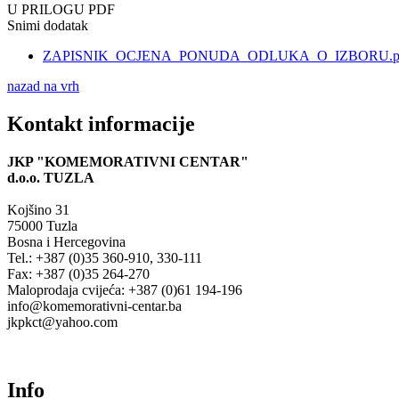
U PRILOGU PDF
Snimi dodatak
ZAPISNIK_OCJENA_PONUDA_ODLUKA_O_IZBORU.p
nazad na vrh
Kontakt informacije
JKP "KOMEMORATIVNI CENTAR"
d.o.o.
TUZLA
Kojšino 31
75000 Tuzla
Bosna i Hercegovina
Tel.: +387 (0)35 360-910, 330-111
Fax: +387 (0)35 264-270
Maloprodaja cvijeća: +387 (0)61 194-196
info@komemorativni-centar.ba
jkpkct@yahoo.com
Info