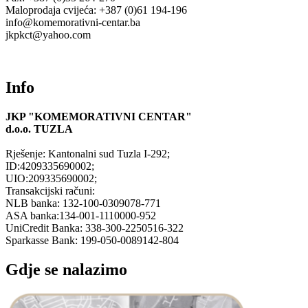
Maloprodaja cvijeća: +387 (0)61 194-196
info@komemorativni-centar.ba
jkpkct@yahoo.com
Info
JKP "KOMEMORATIVNI CENTAR"
d.o.o.
TUZLA
Rješenje: Kantonalni sud Tuzla I-292;
ID:4209335690002;
UIO:209335690002;
Transakcijski računi:
NLB banka: 132-100-0309078-771
ASA banka:134-001-1110000-952
UniCredit Banka: 338-300-2250516-322
Sparkasse Bank: 199-050-0089142-804
Gdje se nalazimo