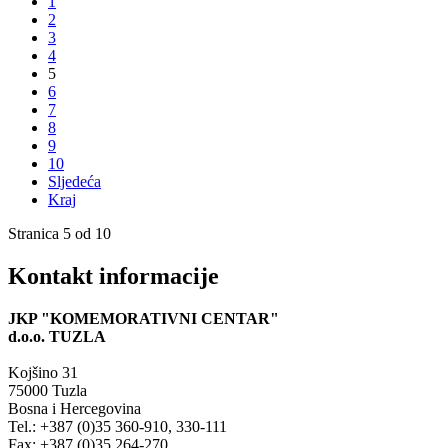
1
2
3
4
5
6
7
8
9
10
Sljedeća
Kraj
Stranica 5 od 10
Kontakt informacije
JKP "KOMEMORATIVNI CENTAR"
d.o.o.
TUZLA
Kojšino 31
75000 Tuzla
Bosna i Hercegovina
Tel.: +387 (0)35 360-910, 330-111
Fax: +387 (0)35 264-270