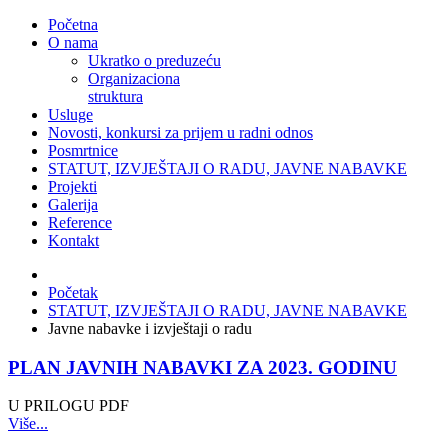
Početna
O nama
Ukratko o preduzeću
Organizaciona
struktura
Usluge
Novosti, konkursi za prijem u radni odnos
Posmrtnice
STATUT, IZVJEŠTAJI O RADU, JAVNE NABAVKE
Projekti
Galerija
Reference
Kontakt
Početak
STATUT, IZVJEŠTAJI O RADU, JAVNE NABAVKE
Javne nabavke i izvještaji o radu
PLAN JAVNIH NABAVKI ZA 2023. GODINU
U PRILOGU PDF
Više...