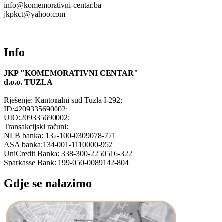
info@komemorativni-centar.ba
jkpkct@yahoo.com
Info
JKP "KOMEMORATIVNI CENTAR"
d.o.o.
TUZLA
Rješenje: Kantonalni sud Tuzla I-292;
ID:4209335690002;
UIO:209335690002;
Transakcijski računi:
NLB banka: 132-100-0309078-771
ASA banka:134-001-1110000-952
UniCredit Banka: 338-300-2250516-322
Sparkasse Bank: 199-050-0089142-804
Gdje se nalazimo