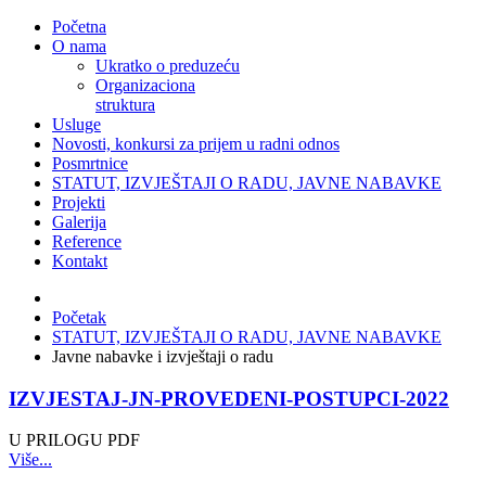
Početna
O nama
Ukratko o preduzeću
Organizaciona
struktura
Usluge
Novosti, konkursi za prijem u radni odnos
Posmrtnice
STATUT, IZVJEŠTAJI O RADU, JAVNE NABAVKE
Projekti
Galerija
Reference
Kontakt
Početak
STATUT, IZVJEŠTAJI O RADU, JAVNE NABAVKE
Javne nabavke i izvještaji o radu
IZVJESTAJ-JN-PROVEDENI-POSTUPCI-2022
U PRILOGU PDF
Više...