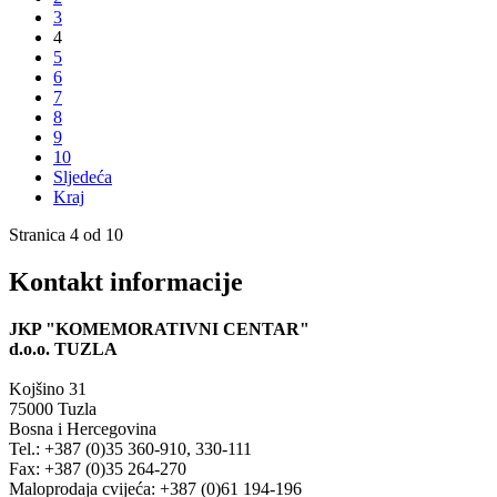
3
4
5
6
7
8
9
10
Sljedeća
Kraj
Stranica 4 od 10
Kontakt informacije
JKP "KOMEMORATIVNI CENTAR"
d.o.o.
TUZLA
Kojšino 31
75000 Tuzla
Bosna i Hercegovina
Tel.: +387 (0)35 360-910, 330-111
Fax: +387 (0)35 264-270
Maloprodaja cvijeća: +387 (0)61 194-196